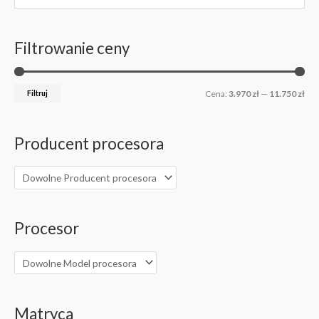
e
e
n
n
Filtrowanie ceny
a
a
m
m
i
a
Filtruj
Cena:
3.970 zł
—
11.750 zł
n
k
.
s
Producent procesora
.
Procesor
Matryca