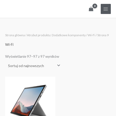
Przejdź
do
treści
Posortowane
Strona główna
/ Atrybut produktu: Dodatkowe komponenty /
Wi-Fi
/ Strona 9
według
najnowszych
Wi-Fi
Wyświetlanie 97–97 z 97 wyników