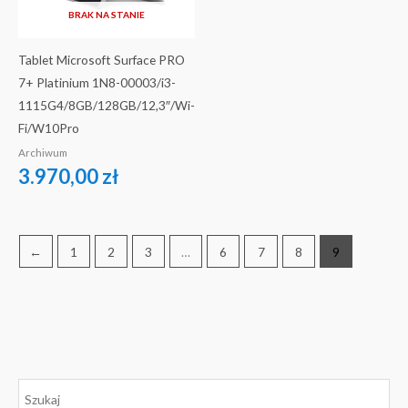
BRAK NA STANIE
Tablet Microsoft Surface PRO
7+ Platinium 1N8-00003/i3-
1115G4/8GB/128GB/12,3″/Wi-
Fi/W10Pro
Archiwum
3.970,00
zł
←
1
2
3
…
6
7
8
9
C
C