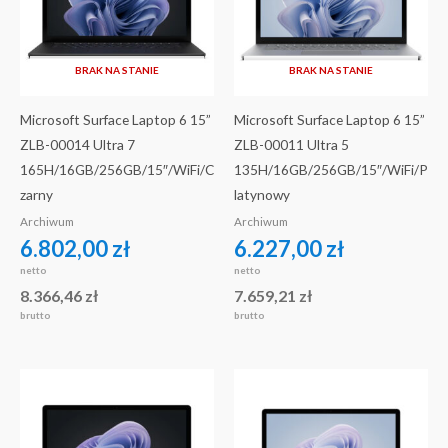
BRAK NA STANIE
BRAK NA STANIE
Microsoft Surface Laptop 6 15”
Microsoft Surface Laptop 6 15”
ZLB-00014 Ultra 7
ZLB-00011 Ultra 5
165H/16GB/256GB/15″/WiFi/C
135H/16GB/256GB/15″/WiFi/P
zarny
latynowy
Archiwum
Archiwum
6.802,00
zł
6.227,00
zł
netto
netto
8.366,46
zł
7.659,21
zł
brutto
brutto