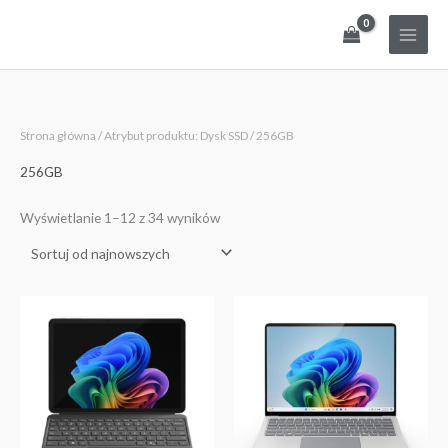
Przejdź
do
treści
Posortowane
Strona główna
/ Atrybut produktu: Dysk SSD / 256GB
według
najnowszych
256GB
Wyświetlanie 1–12 z 34 wyników