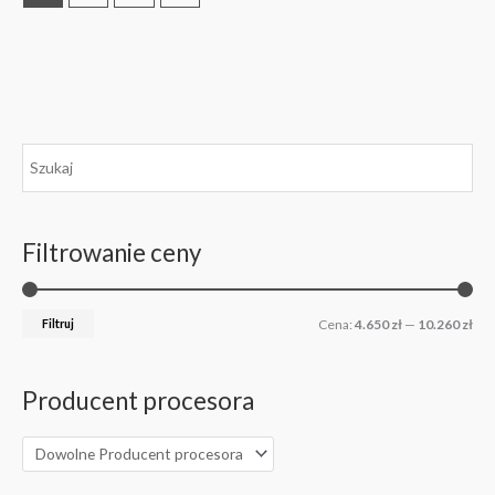
C
C
e
e
n
n
Filtrowanie ceny
a
a
m
m
i
a
Filtruj
Cena:
4.650 zł
—
10.260 zł
n
k
.
s
Producent procesora
.