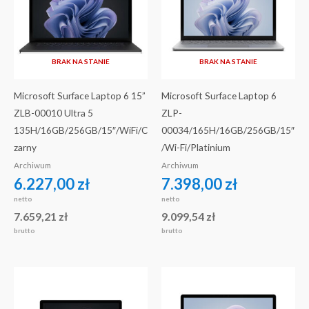
BRAK NA STANIE
BRAK NA STANIE
Microsoft Surface Laptop 6 15”
Microsoft Surface Laptop 6
ZLB-00010 Ultra 5
ZLP-
135H/16GB/256GB/15″/WiFi/C
00034/165H/16GB/256GB/15″
zarny
/Wi-Fi/Platinium
Archiwum
Archiwum
6.227,00
zł
7.398,00
zł
netto
netto
7.659,21
zł
9.099,54
zł
brutto
brutto