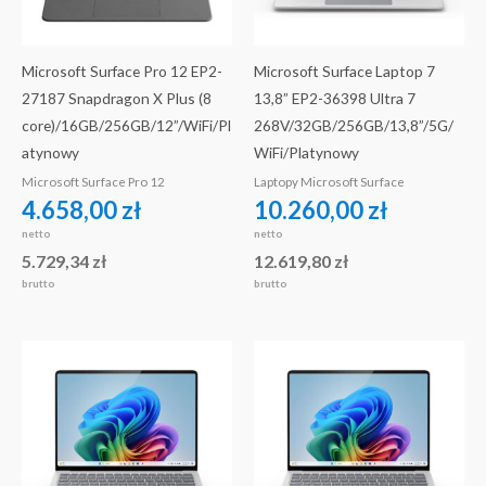
Microsoft Surface Pro 12 EP2-
Microsoft Surface Laptop 7
27187 Snapdragon X Plus (8
13,8” EP2-36398 Ultra 7
core)/16GB/256GB/12”/WiFi/Pl
268V/32GB/256GB/13,8”/5G/
atynowy
WiFi/Platynowy
Microsoft Surface Pro 12
Laptopy Microsoft Surface
4.658,00
zł
10.260,00
zł
netto
netto
5.729,34
zł
12.619,80
zł
brutto
brutto