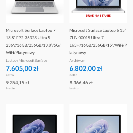
BRAK NA STANIE
Microsoft Surface Laptop 7
Microsoft Surface Laptop 6 15”
13,8” EP2-36323 Ultra 5
ZLB-00015 Ultra 7
236V/16GB/256GB/13,8”/5G/
165H/16GB/256GB/15″/WiFi/P
WiFi/Platynowy
latynowy
Laptopy Microsoft Surface
Archiwum
7.605,00
zł
6.802,00
zł
netto
netto
9.354,15
zł
8.366,46
zł
brutto
brutto