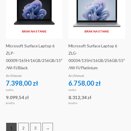
BRAK NA STANIE
BRAK NA STANIE
Microsoft Surface Laptop 6
Microsoft Surface Laptop 6
ZLP-
ZLG-
00009/165H/16GB/256GB/15″
00034/135H/16GB/256GB/15″
/Wi-Fi/Black
/Wi-Fi/Platinium
Archiwum
Archiwum
7.398,00
zł
6.758,00
zł
netto
netto
9.099,54
zł
8.312,34
zł
brutto
brutto
1
2
3
→