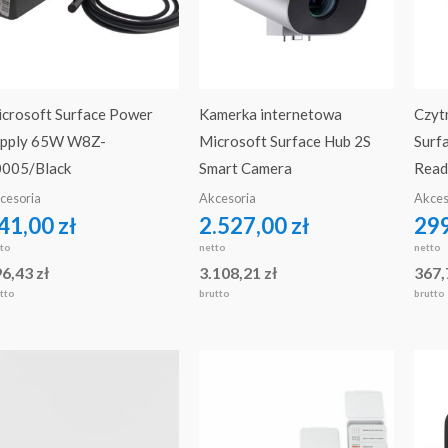
crosoft Surface Power
Kamerka internetowa
Czytn
upply 65W W8Z-
Microsoft Surface Hub 2S
Surf
005/Black
Smart Camera
Read
cesoria
Akcesoria
Akces
41,00
zł
2.527,00
zł
29
tto
netto
netto
96,43
zł
3.108,21
zł
367
tto
brutto
brutto