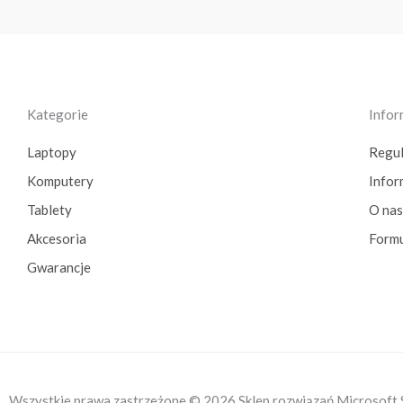
Kategorie
Infor
Laptopy
Regu
Komputery
Info
Tablety
O nas
Akcesoria
Formu
Gwarancje
Wszystkie prawa zastrzeżone © 2026 Sklep rozwiązań Microsoft 