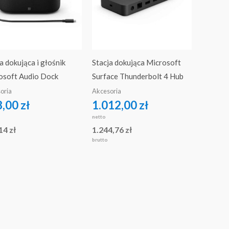
a dokująca i głośnik
Stacja dokująca Microsoft
osoft Audio Dock
Surface Thunderbolt 4 Hub
oria
Akcesoria
8,00
zł
1.012,00
zł
netto
,14
zł
1.244,76
zł
brutto