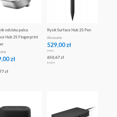
ik odcisku palca
Rysik Surface Hub 2S Pen
ace Hub 2S Fingerprint
Akcesoria
529,00
zł
er
netto
oria
650,67
zł
9,00
zł
brutto
,77
zł