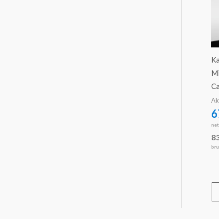
Ka
Mi
C
Ak
6
ne
8
bru