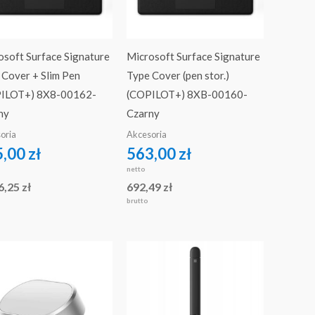
osoft Surface Signature
Microsoft Surface Signature
 Cover + Slim Pen
Type Cover (pen stor.)
ILOT+) 8X8-00162-
(COPILOT+) 8XB-00160-
ny
Czarny
oria
Akcesoria
5,00
zł
563,00
zł
netto
6,25
zł
692,49
zł
brutto