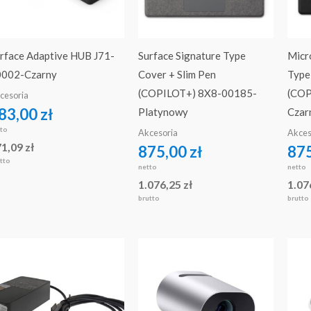
rface Adaptive HUB J71-
Surface Signature Type
Micr
0002-Czarny
Cover + Slim Pen
Type
(COPILOT+) 8X8-00185-
(COP
cesoria
83,00
zł
Platynowy
Czar
tto
Akcesoria
Akces
71,09
zł
875,00
zł
87
tto
netto
netto
1.076,25
zł
1.07
brutto
brutto