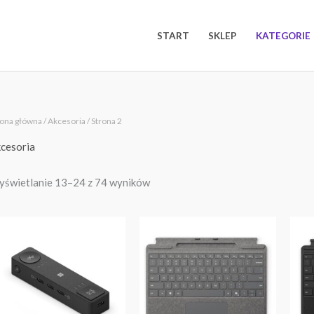
START
SKLEP
KATEGORIE
Posortowane
rona główna
/
Akcesoria
/ Strona 2
według
najnowszych
cesoria
świetlanie 13–24 z 74 wyników