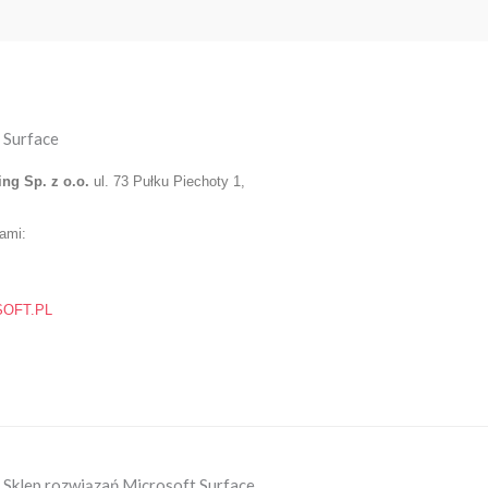
 Surface
ing Sp. z o.o.
ul. 73 Pułku Piechoty 1,
nami:
OFT.PL
Sklep rozwiązań Microsoft Surface