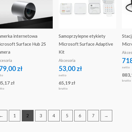
merka internetowa
Samoprzylepne etykiety
Stacj
crosoft Surface Hub 2S
Microsoft Surface Adaptive
Micr
amera
Kit
Akces
71
cesoria
Akcesoria
79,00
zł
53,00
zł
netto
883
tto
netto
brutto
35,17
zł
65,19
zł
tto
brutto
←
1
2
3
4
5
6
7
→