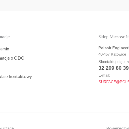
macje
Sklep Microsoft
Polsoft Engineer
lamin
40-467 Katowice
rmacje o ODO
Skontaktuj się z 
32 209 80 39
E-mail:
larz kontaktowy
SURFACE@POLS
Surface
Powered by 