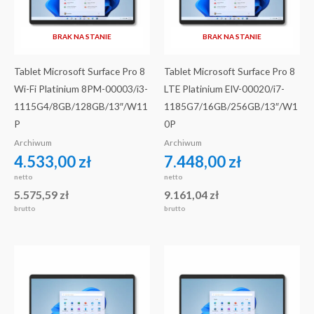
BRAK NA STANIE
BRAK NA STANIE
Tablet Microsoft Surface Pro 8
Tablet Microsoft Surface Pro 8
Wi-Fi Platinium 8PM-00003/i3-
LTE Platinium EIV-00020/i7-
1115G4/8GB/128GB/13″/W11
1185G7/16GB/256GB/13″/W1
P
0P
Archiwum
Archiwum
4.533,00
zł
7.448,00
zł
netto
netto
5.575,59
zł
9.161,04
zł
brutto
brutto