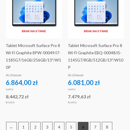
BRAK NA STANIE
BRAK NA STANIE
Tablet Microsoft Surface Pro 8
Tablet Microsoft Surface Pro 8
Wi-Fi Graphite 8PW-00049/i7-
Wi-Fi Graphite EBQ-00048/i5-
1185G7/16GB/256GB/13″/W1
1145G7/8GB/512GB/13″/W10
0P
P
Archiwum
Archiwum
6.864,00
zł
6.081,00
zł
netto
netto
8.442,72
zł
7.479,63
zł
brutto
brutto
←
1
2
3
4
5
6
7
8