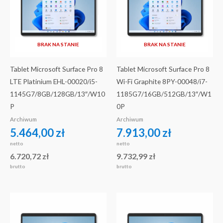
BRAK NA STANIE
BRAK NA STANIE
Tablet Microsoft Surface Pro 8
Tablet Microsoft Surface Pro 8
LTE Platinium EHL-00020/i5-
Wi-Fi Graphite 8PY-00048/i7-
1145G7/8GB/128GB/13″/W10
1185G7/16GB/512GB/13″/W1
P
0P
Archiwum
Archiwum
5.464,00
zł
7.913,00
zł
netto
netto
6.720,72
zł
9.732,99
zł
brutto
brutto