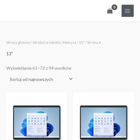
Przejdź
do
treści
Posortowane
Strona główna
/ Atrybut produktu: Matryca /
13"
/ Strona 6
według
najnowszych
13"
Wyświetlanie 61–72 z 94 wyników