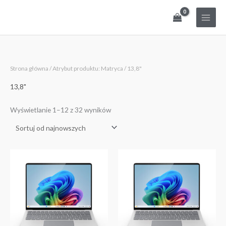
Przejdź
do
treści
Posortowane
Strona główna
/ Atrybut produktu: Matryca / 13,8"
według
najnowszych
13,8"
Wyświetlanie 1–12 z 32 wyników