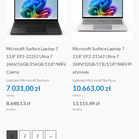
Microsoft Surface Laptop 7
Microsoft Surface Laptop 7
13,8” EP2-22252 Ultra 7
13,8” EP2-21162 Ultra 7
266V/16GB/256GB/13,8″/WiFi/
268V/32GB/1TB/13,8″/WiFi/Pl
Czarny
atynowy
Laptopy Microsoft Surface
Laptopy Microsoft Surface
7.031,00
zł
10.663,00
zł
netto
netto
8.648,13
zł
13.115,49
zł
brutto
brutto
1
2
3
→