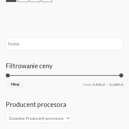
C
C
e
e
n
n
Filtrowanie ceny
a
a
m
m
i
a
Filtruj
Cena:
5.400 zł
—
11.880 zł
n
k
.
s
Producent procesora
.