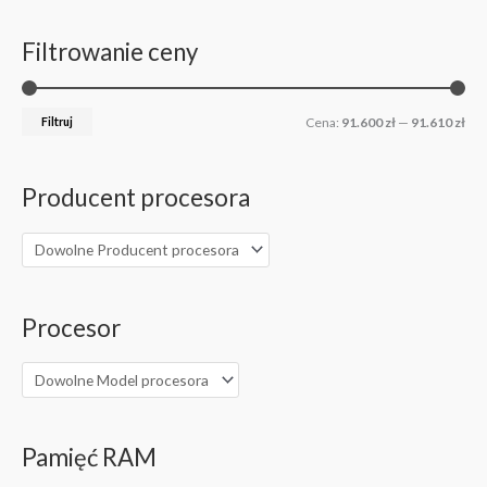
n
n
Filtrowanie ceny
a
a
m
m
i
a
Filtruj
Cena:
91.600 zł
—
91.610 zł
n
k
.
s
Producent procesora
.
Procesor
Pamięć RAM