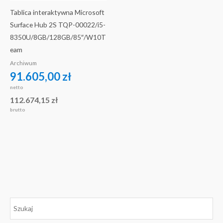
Tablica interaktywna Microsoft
Surface Hub 2S TQP-00022/i5-
8350U/8GB/128GB/85″/W10T
eam
Archiwum
91.605,00
zł
netto
112.674,15
zł
brutto
C
C
e
e