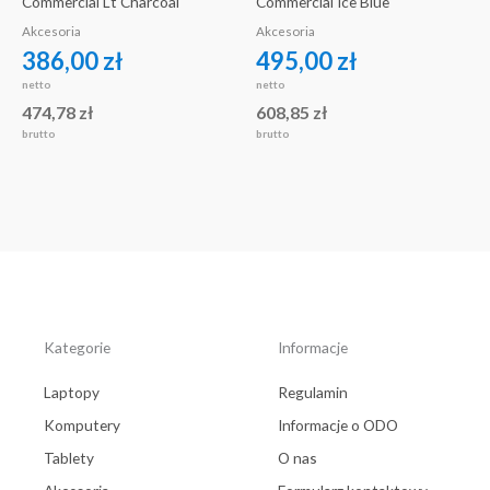
Commercial Lt Charcoal
Commercial Ice Blue
Akcesoria
Akcesoria
386,00
zł
495,00
zł
netto
netto
474,78
zł
608,85
zł
brutto
brutto
Kategorie
Informacje
Laptopy
Regulamin
Komputery
Informacje o ODO
Tablety
O nas