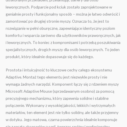
leworęcznych. Podparcie pod kciuk zostało zaprojektowane w
genialnie prosty i funkcjonalny sposób – można je łatwo odwrócić i
zamontować po drugiej stronie myszy.
Oznacza to, że jest to
rozwiązanie w pełni oburęczne, zapewniające identyczny poziom
komfortu i wsparcia zarówno dla użytkowników praworęcznych, jak
i leworęcznych.
To koniec z kompromisami i potrzebą poszukiwania
specjalistycznych, drogich myszy dla osób leworęcznych. To jeden
produkt, który idealnie dopasowuje się do każdego.
Prostota i intuicyjność to kluczowe cechy całego ekosystemu
Adaptive. Montaż tego elementu jest niezwykle prosty i nie
wymaga żadnych narzędzi. Komponent łączy się z rdzeniem myszy
Microsoft Adaptive Mouse (sprzedawanym osobno) za pomocą
precyzyjnego mechanizmu, który zapewnia solidne i stabilne
połączenie. Wykonany z wysokiej jakości, lekkich i wytrzymałych
materiałów, ten element jest nie tylko solidny, ale także przyjemny
w dotyku. Jego matowa, czarna powierzchnia idealnie komponuje
się z resztą akcesoriów z serii, tworząc spójny i profesjonalny