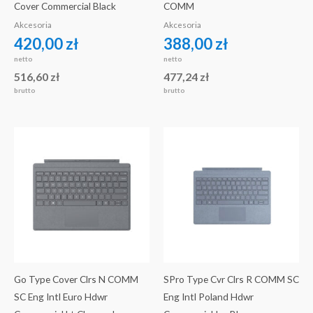
Cover Commercial Black
COMM
Akcesoria
Akcesoria
420,00
zł
388,00
zł
netto
netto
516,60
zł
477,24
zł
brutto
brutto
Go Type Cover Clrs N COMM
SPro Type Cvr Clrs R COMM SC
SC Eng Intl Euro Hdwr
Eng Intl Poland Hdwr