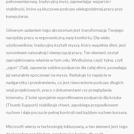
pełnowymiarową, tradycyjną mysz, zapewniając wsparcie i
stabilność, które są kluczowe podczas wielogodzinnej pracy przy
komputerze.
Głównym zadaniem tego akcesorium jest transformacja Twojego
narzędzia pracy w ergonomiczną oazę komfortu. Dla wielu
użytkowników, tradycyjny kształt myszy, który wypełnia dłoń, jest
synonimem naturalnej i niemęczącej pracy. Ten element został
zaprojektowany właśnie w tym celu. Wydłużona część tylna, czyli
„ogon” (Tail), zapewnia solidne podparcie dla całej dłoni, pozwalając
jej naturalnie spoczywać na myszy. Redukuje to napięcie w
nadgarstku i przedramieniu, co jest nieocenione podczas długich
sesji projektowych, pracy z dokumentami czy przeglądania
internetu. Z kolei specjalnie wyprofilowane podparcie dla kciuka
(Thumb Support) stabilizuje chwyt, zapobiega przypadkowym
ruchom i daje poczucie pełnej kontroli nad każdym ruchem kursora.
Microsoft wierzy w technologię inkluzywną, a ten element jest tego
doskonałym przykładem, przełamując bariery dla osób