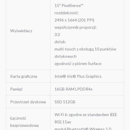
15″ PixelSense™
rozdzielczość:
2496 x 1664 (201 PPI)
współczynnik proporcji:
Wyświetlacz
3:2
dotyk:
multi-touch z obsługą 10 punktów
dotykowych
zgodność z piórem Surface
Karta graficzna
Intel® Iris® Plus Graphics
Pamięć
16GB RAM LPDDR4x
Przestrzeń dyskowa
SSD 512GB
Wi-Fi 6: zgodne ze standardem IEEE
Łączność
802.11ax
bezprzewodowa
moduł Bluetooth® Wireless 5.0