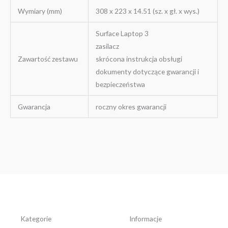
Wymiary (mm)
308 x 223 x 14.51 (sz. x gł. x wys.)
Surface Laptop 3
zasilacz
Zawartość zestawu
skrócona instrukcja obsługi
dokumenty dotyczące gwarancji i
bezpieczeństwa
Gwarancja
roczny okres gwarancji
Kategorie
Informacje