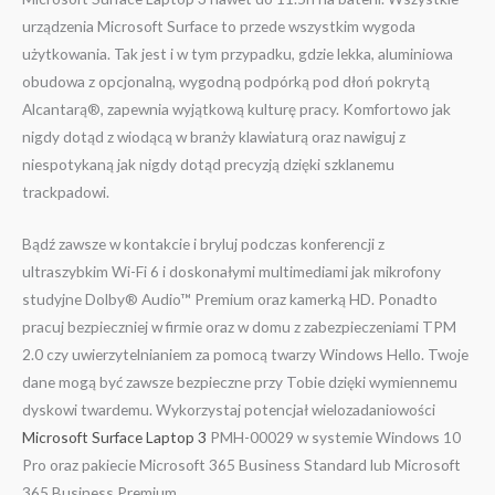
urządzenia Microsoft Surface to przede wszystkim wygoda
użytkowania. Tak jest i w tym przypadku, gdzie lekka, aluminiowa
obudowa z opcjonalną, wygodną podpórką pod dłoń pokrytą
Alcantarą®, zapewnia wyjątkową kulturę pracy. Komfortowo jak
nigdy dotąd z wiodącą w branży klawiaturą oraz nawiguj z
niespotykaną jak nigdy dotąd precyzją dzięki szklanemu
trackpadowi.
Bądź zawsze w kontakcie i bryluj podczas konferencji z
ultraszybkim Wi-Fi 6 i doskonałymi multimediami jak mikrofony
studyjne Dolby® Audio™ Premium oraz kamerką HD. Ponadto
pracuj bezpieczniej w firmie oraz w domu z zabezpieczeniami TPM
2.0 czy uwierzytelnianiem za pomocą twarzy Windows Hello. Twoje
dane mogą być zawsze bezpieczne przy Tobie dzięki wymiennemu
dyskowi twardemu. Wykorzystaj potencjał wielozadaniowości
Microsoft Surface Laptop 3
PMH-00029 w systemie Windows 10
Pro oraz pakiecie Microsoft 365 Business Standard lub Microsoft
365 Business Premium.