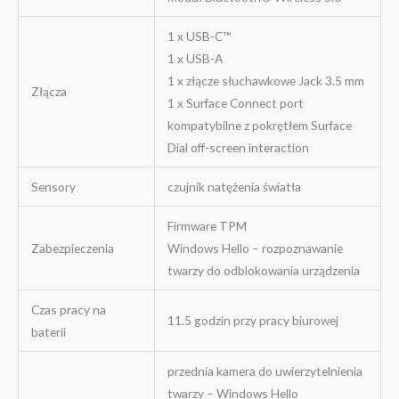
1 x USB-C™
1 x USB-A
1 x złącze słuchawkowe Jack 3.5 mm
Złącza
1 x Surface Connect port
kompatybilne z pokrętłem Surface
Dial off-screen interaction
Sensory
czujnik natężenia światła
Firmware TPM
Zabezpieczenia
Windows Hello – rozpoznawanie
twarzy do odblokowania urządzenia
Czas pracy na
11.5 godzin przy pracy biurowej
baterii
przednia kamera do uwierzytelnienia
twarzy – Windows Hello