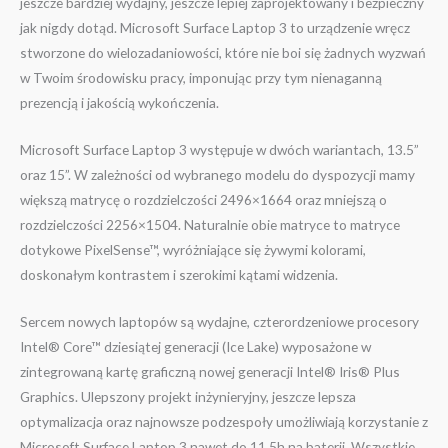
jeszcze bardziej wydajny, jeszcze lepiej zaprojektowany i bezpieczny
jak nigdy dotąd. Microsoft Surface Laptop 3 to urządzenie wręcz
stworzone do wielozadaniowości, które nie boi się żadnych wyzwań
w Twoim środowisku pracy, imponując przy tym nienaganną
prezencją i jakością wykończenia.
Microsoft Surface Laptop 3 występuje w dwóch wariantach, 13.5”
oraz 15”. W zależności od wybranego modelu do dyspozycji mamy
większą matrycę o rozdzielczości 2496×1664 oraz mniejszą o
rozdzielczości 2256×1504. Naturalnie obie matryce to matryce
dotykowe PixelSense™, wyróżniające się żywymi kolorami,
doskonałym kontrastem i szerokimi kątami widzenia.
Sercem nowych laptopów są wydajne, czterordzeniowe procesory
Intel® Core™ dziesiątej generacji (Ice Lake) wyposażone w
zintegrowaną kartę graficzną nowej generacji Intel® Iris® Plus
Graphics. Ulepszony projekt inżynieryjny, jeszcze lepsza
optymalizacja oraz najnowsze podzespoły umożliwiają korzystanie z
Microsoft Surface Laptop 3 nawet do 11.5h na baterii. Wszystkie