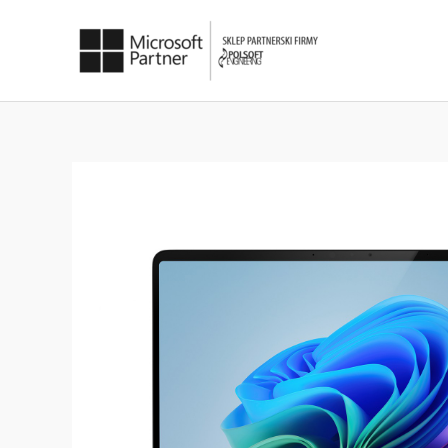
Przejdź
do
treści