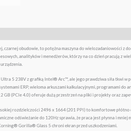
j, czarnej obudowie, to potężna maszyna do wielozadaniowości z 
ych, analityków i menedżerów, którzy na co dzień pracują z wielom
urządzenia.
Ultra 5 238V z grafiką Intel® Arc™, ale jego prawdziwa siła tkwi 
ystemami ERP, wieloma arkuszami kalkulacyjnymi, programami do ana
 GB (PCIe 4.0) oferuje dużą przestrzeń na pliki i projekty oraz za
kiej rozdzielczości 2496 x 1664 (201 PPI) to komfortowe płótno dl
miczne odświeżanie do 120Hz sprawia, że praca jest płynna i mniej 
Corning® Gorilla® Glass 5 chroni ekran przed uszkodzeniami.