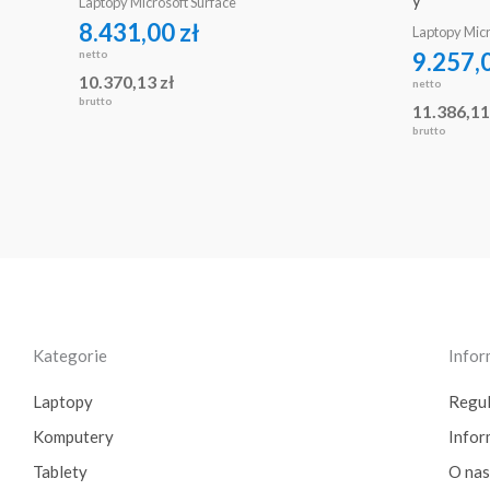
Laptopy Microsoft Surface
8.431,00
zł
Laptopy Micr
netto
9.257,
10.370,13
zł
netto
brutto
11.386,1
brutto
Kategorie
Infor
Laptopy
Regu
Komputery
Info
Tablety
O nas