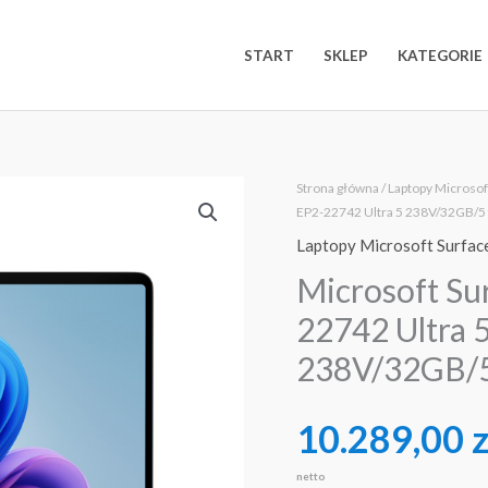
START
SKLEP
KATEGORIE
ilość
Strona główna
/
Laptopy Microsof
EP2-22742 Ultra 5 238V/32GB/
Microsoft
Laptopy Microsoft Surfac
Surface
Laptop
Microsoft Su
7
22742 Ultra 
15''
238V/32GB/
EP2-
22742
Ultra
10.289,00
z
5
netto
238V/32GB/512GB/15"/W