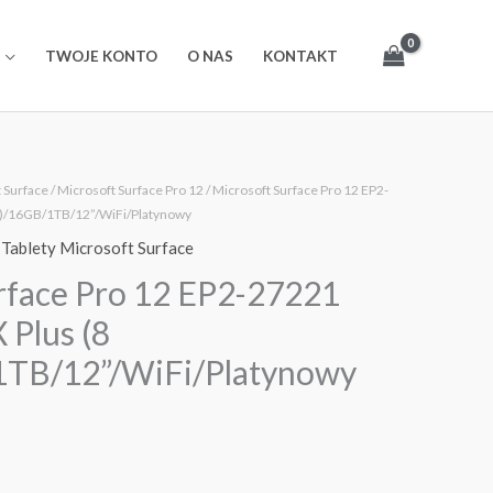
TWOJE KONTO
O NAS
KONTAKT
t Surface
/
Microsoft Surface Pro 12
/ Microsoft Surface Pro 12 EP2-
e)/16GB/1TB/12”/WiFi/Platynowy
,
Tablety Microsoft Surface
rface Pro 12 EP2-27221
 Plus (8
1TB/12”/WiFi/Platynowy