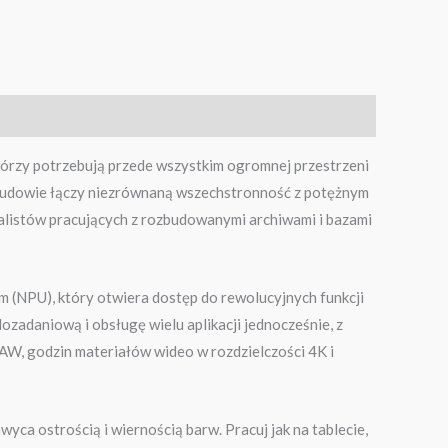
tórzy potrzebują przede wszystkim ogromnej przestrzeni
 obudowie łączy niezrównaną wszechstronność z potężnym
listów pracujących z rozbudowanymi archiwami i bazami
(NPU), który otwiera dostęp do rewolucyjnych funkcji
zadaniową i obsługę wielu aplikacji jednocześnie, z
W, godzin materiałów wideo w rozdzielczości 4K i
a ostrością i wiernością barw. Pracuj jak na tablecie,