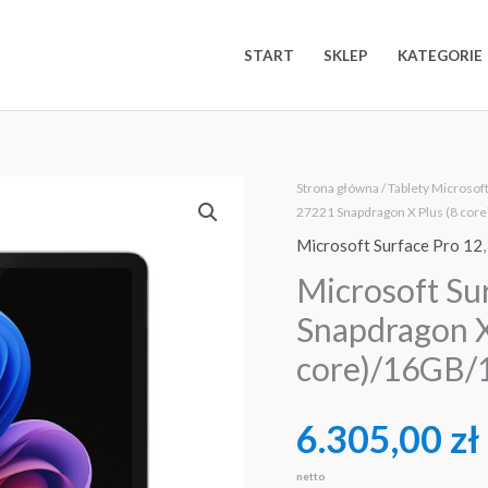
START
SKLEP
KATEGORIE
ilość
Strona główna
/
Tablety Microsof
27221 Snapdragon X Plus (8 cor
Microsoft
Microsoft Surface Pro 12
Surface
Pro
Microsoft Su
12
Snapdragon X
EP2-
core)/16GB/
27221
Snapdragon
X
6.305,00
zł
Plus
netto
(8