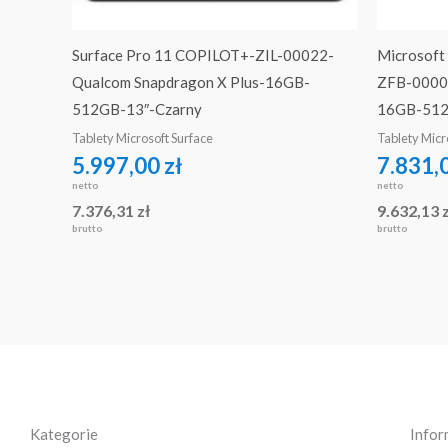
Surface Pro 11 COPILOT+-ZIL-00022-
Microsoft
Qualcom Snapdragon X Plus-16GB-
ZFB-00004
512GB-13″-Czarny
16GB-512
Tablety Microsoft Surface
Tablety Micr
5.997,00
zł
7.831,
netto
netto
7.376,31
zł
9.632,13
brutto
brutto
Kategorie
Infor