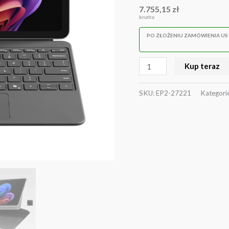
7.755,15
zł
core)/16GB/1TB/12''/WiF
brutto
PO ZŁOŻENIU ZAMÓWIENIA U
Kup teraz
SKU:
EP2-27221
Kategori