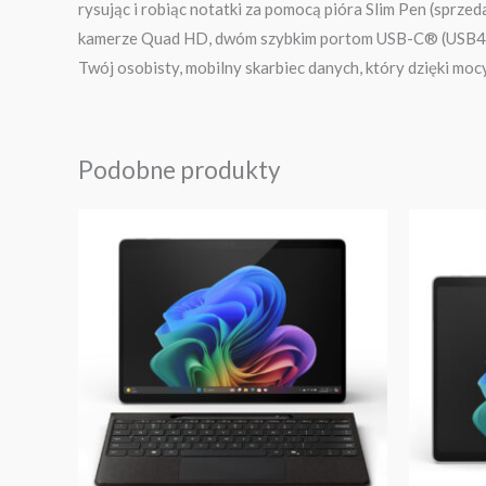
rysując i robiąc notatki za pomocą pióra Slim Pen (sprz
kamerze Quad HD, dwóm szybkim portom USB-C® (USB4®) i 
Twój osobisty, mobilny skarbiec danych, który dzięki mocy 
Podobne produkty