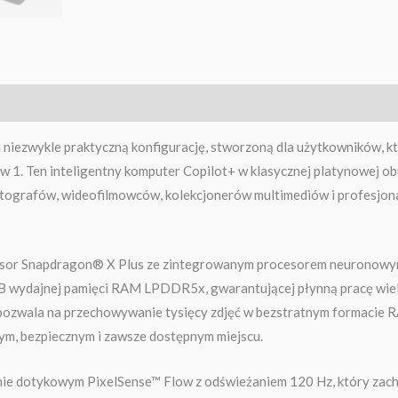
 niezwykle praktyczną konfigurację, stworzoną dla użytkowników, k
2 w 1. Ten inteligentny komputer Copilot+ w klasycznej platynowej
tografów, wideofilmowców, kolekcjonerów multimediów i profesjona
esor Snapdragon® X Plus ze zintegrowanym procesorem neuronowym 
 GB wydajnej pamięci RAM LPDDR5x, gwarantującej płynną pracę wielo
pozwala na przechowywanie tysięcy zdjęć w bezstratnym formacie RA
ym, bezpiecznym i zawsze dostępnym miejscu.
ie dotykowym PixelSense™ Flow z odświeżaniem 120 Hz, który zachwyc