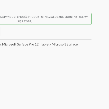
i/Platynowy
STALIMY DOSTĘPNOŚĆ PRODUKTU I NIEZWŁOCZNIE SKONTAKTUJEMY
SIĘ Z TOBĄ
e:
Microsoft Surface Pro 12
,
Tablety Microsoft Surface