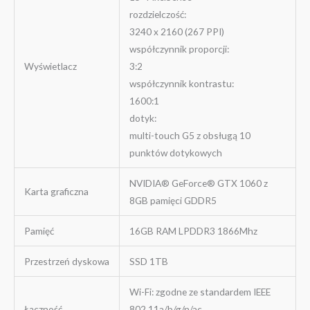
rozdzielczość:
3240 x 2160 (267 PPI)
współczynnik proporcji:
Wyświetlacz
3:2
współczynnik kontrastu:
1600:1
dotyk:
multi-touch G5 z obsługą 10
punktów dotykowych
NVIDIA® GeForce® GTX 1060 z
Karta graficzna
8GB pamięci GDDR5
Pamięć
16GB RAM LPDDR3 1866Mhz
Przestrzeń dyskowa
SSD 1TB
Wi-Fi: zgodne ze standardem IEEE
Łączność
802.11a/b/g/n/ac