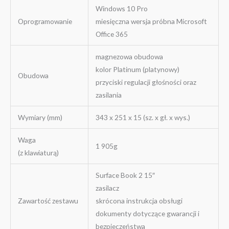
Windows 10 Pro
Oprogramowanie
miesięczna wersja próbna Microsoft
Office 365
magnezowa obudowa
kolor Platinum (platynowy)
Obudowa
przyciski regulacji głośności oraz
zasilania
Wymiary (mm)
343 x 251 x 15 (sz. x gł. x wys.)
Waga
1 905g
(z klawiaturą)
Surface Book 2 15″
zasilacz
Zawartość zestawu
skrócona instrukcja obsługi
dokumenty dotyczące gwarancji i
bezpieczeństwa