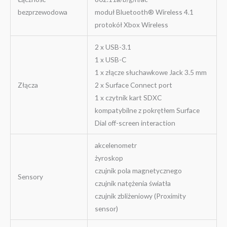
bezprzewodowa
moduł Bluetooth® Wireless 4.1
protokół Xbox Wireless
2 x USB-3.1
1 x USB-C
1 x złącze słuchawkowe Jack 3.5 mm
Złącza
2 x Surface Connect port
1 x czytnik kart SDXC
kompatybilne z pokrętłem Surface
Dial off-screen interaction
akcelenometr
żyroskop
czujnik pola magnetycznego
Sensory
czujnik natężenia światła
czujnik zbliżeniowy (Proximity
sensor)