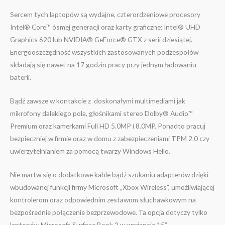
Sercem tych laptopów są wydajne, czterordzeniowe procesory
Intel® Core™ ósmej generacji oraz karty graficzne: Intel® UHD
Graphics 620 lub NVIDIA® GeForce® GTX z serii dziesiątej.
Energooszczędność wszystkich zastosowanych podzespołów
składają się nawet na 17 godzin pracy przy jednym ładowaniu
baterii.
Bądź zawsze w kontakcie z doskonałymi multimediami jak
mikrofony dalekiego pola, głośnikami stereo Dolby® Audio™
Premium oraz kamerkami Full HD 5.0MP i 8.0MP. Ponadto pracuj
bezpieczniej w firmie oraz w domu z zabezpieczeniami TPM 2.0 czy
uwierzytelnianiem za pomocą twarzy Windows Hello.
Nie martw się o dodatkowe kable bądź szukaniu adapterów dzięki
wbudowanej funkcji firmy Microsoft „Xbox Wireless”, umożliwiającej
kontrolerom oraz odpowiednim zestawom słuchawkowym na
bezpośrednie połączenie bezprzewodowe. Ta opcja dotyczy tylko
laptopów Microsoft Surface Book 2 w wariancie 15”.