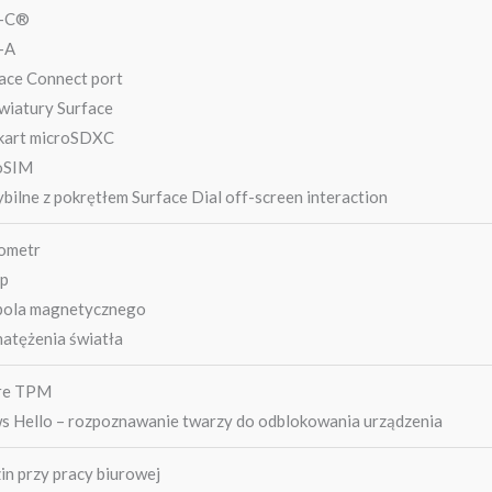
B-C®
-A
face Connect port
awiatury Surface
 kart microSDXC
oSIM
bilne z pokrętłem Surface Dial off-screen interaction
ometr
op
 pola magnetycznego
natężenia światła
re TPM
 Hello – rozpoznawanie twarzy do odblokowania urządzenia
in przy pracy biurowej