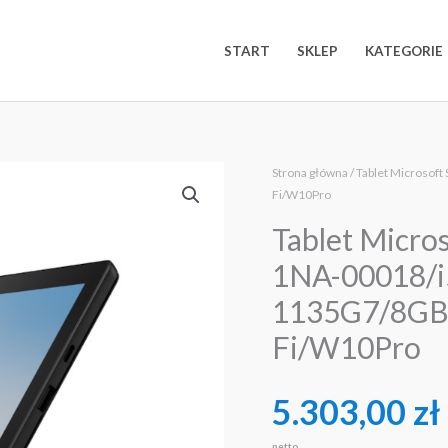
START
SKLEP
KATEGORIE
Strona główna
/ Tablet Microsof
Fi/W10Pro
Tablet Micro
1NA-00018/i
1135G7/8GB
Fi/W10Pro
5.303,00
zł
netto