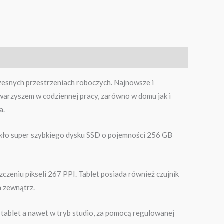
zesnych przestrzeniach roboczych. Najnowsze i
warzyszem w codziennej pracy, zarówno w domu jak i
a.
rakło super szybkiego dysku SSD o pojemności 256 GB
czeniu pikseli 267 PPI. Tablet posiada również czujnik
a zewnątrz.
, tablet a nawet w tryb studio, za pomocą regulowanej