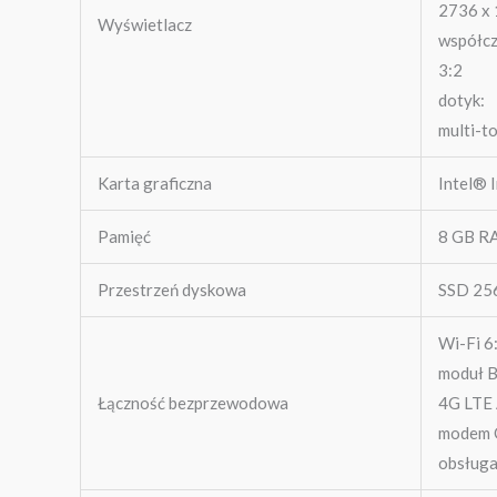
2736 x 
Wyświetlacz
współcz
3:2
dotyk:
multi-t
Karta graficzna
Intel® 
Pamięć
8 GB 
Przestrzeń dyskowa
SSD 25
Wi-Fi 6
moduł B
Łączność bezprzewodowa
4G LTE 
modem 
obsługa 