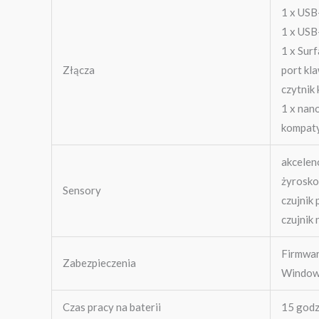
1 x US
1 x USB
1 x Sur
Złącza
port kl
czytnik
1 x nan
kompaty
akcelen
żyrosk
Sensory
czujnik
czujnik 
Firmwa
Zabezpieczenia
Windows
Czas pracy na baterii
15 godz