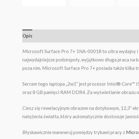
Opis
Informacje dodatkowe
Microsoft Surface Pro 7+ 1NA-00018 to ultra wydajny i 
najwydajniejsze podzespoły, wyjątkowo długa praca na b
poza nim. Microsoft Surface Pro 7+ posiada także kilka t
Sercem tego laptopa „2w1” jest procesor Intel® Core™ i
oraz 8 GB pamięci RAM DDR4. Za wyświetlanie obrazu od
Ciesz się rewelacyjnym obrazem na dotykowym, 12,3” ekra
natężenia światła, który automatycznie dostosuje jasn
Błyskawicznie manewruj pomiędzy trybami pracy z
Micro