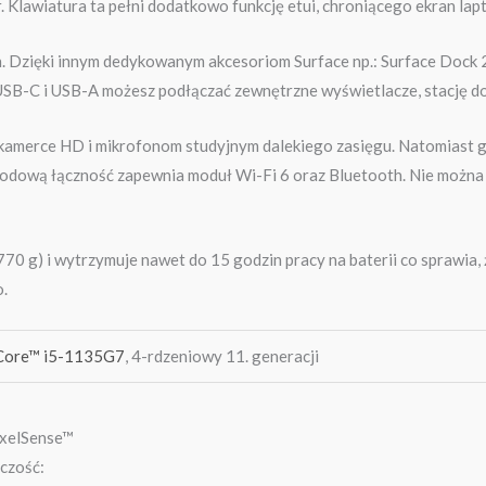
. Klawiatura ta pełni dodatkowo funkcję etui, chroniącego ekran lap
en. Dzięki innym dedykowanym akcesoriom Surface np.: Surface Dock
B-C i USB-A możesz podłączać zewnętrzne wyświetlacze, stację dok
i kamerce HD i mikrofonom studyjnym dalekiego zasięgu. Natomiast
odową łączność zapewnia moduł Wi-Fi 6 oraz Bluetooth. Nie można z
770 g) i wytrzymuje nawet do 15 godzin pracy na baterii co sprawia
.
 Core™ i5-1135G7
, 4-rdzeniowy 11. generacji
ixelSense™
lczość: