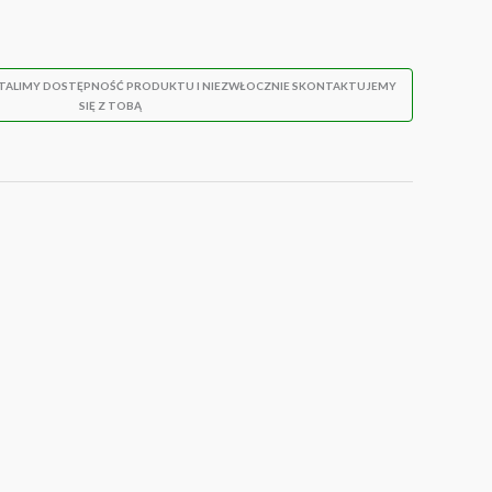
STALIMY DOSTĘPNOŚĆ PRODUKTU I NIEZWŁOCZNIE SKONTAKTUJEMY
SIĘ Z TOBĄ