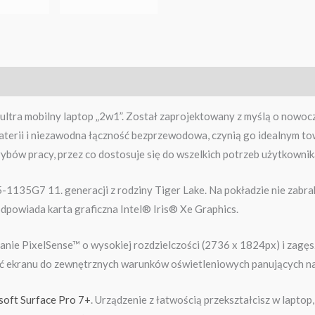
ultra mobilny laptop „2w1”. Został zaprojektowany z myślą o nowoc
aterii i niezawodna łączność bezprzewodowa, czynią go idealnym to
rybów pracy, przez co dostosuje się do wszelkich potrzeb użytkownik
5-1135G7 11. generacji z rodziny Tiger Lake. Na pokładzie nie zab
powiada karta graficzna Intel® Iris® Xe Graphics.
nie PixelSense™ o wysokiej rozdzielczości (2736 x 1824px) i zagęsz
ość ekranu do zewnętrznych warunków oświetleniowych panujących n
soft Surface Pro 7+
. Urządzenie z łatwością przekształcisz w laptop