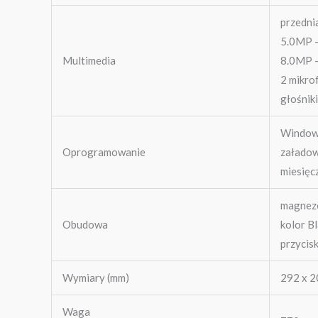
przedni
5.0MP –
Multimedia
8.0MP –
2 mikro
głośnik
Window
Oprogramowanie
załadow
miesięc
magnez
Obudowa
kolor Bl
przycisk
Wymiary (mm)
292 x 20
Waga