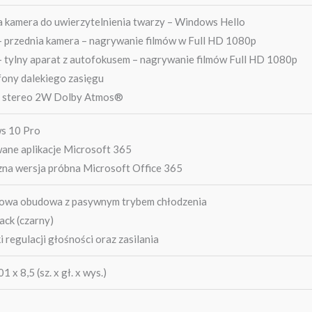
a kamera do uwierzytelnienia twarzy – Windows Hello
 przednia kamera – nagrywanie filmów w Full HD 1080p
 tylny aparat z autofokusem – nagrywanie filmów Full HD 1080p
fony dalekiego zasięgu
i stereo 2W Dolby Atmos®
s 10 Pro
ane aplikacje Microsoft 365
zna wersja próbna Microsoft Office 365
owa obudowa z pasywnym trybem chłodzenia
ack (czarny)
i regulacji głośności oraz zasilania
1 x 8,5 (sz. x gł. x wys.)