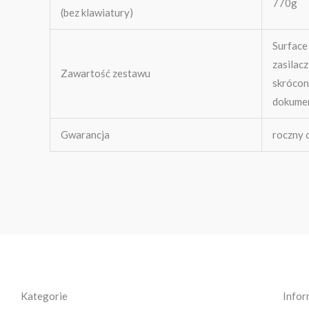
770g
(bez klawiatury)
Surface
zasilacz
Zawartość zestawu
skrócon
dokumen
Gwarancja
roczny 
Kategorie
Infor