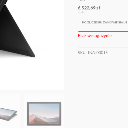
6.522,69
zł
brutto
PO ZŁOŻENIU ZAMÓWIENIA U
Brak w magazynie
SKU:
1NA-00018