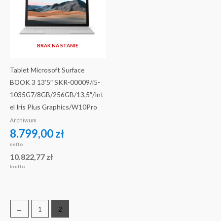
BRAK NA STANIE
Tablet Microsoft Surface
BOOK 3 13’5″ SKR-00009/i5-
1035G7/8GB/256GB/13,5″/Int
el Iris Plus Graphics/W10Pro
Archiwum
8.799,00
zł
netto
10.822,77
zł
brutto
←
1
2