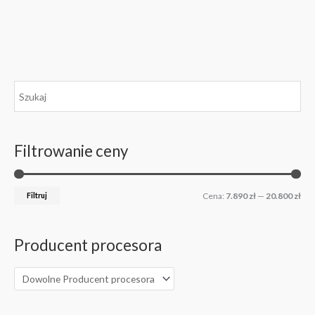
C
C
e
e
n
n
Filtrowanie ceny
a
a
m
m
i
a
Filtruj
Cena:
7.890 zł
—
20.800 zł
n
k
.
s
Producent procesora
.