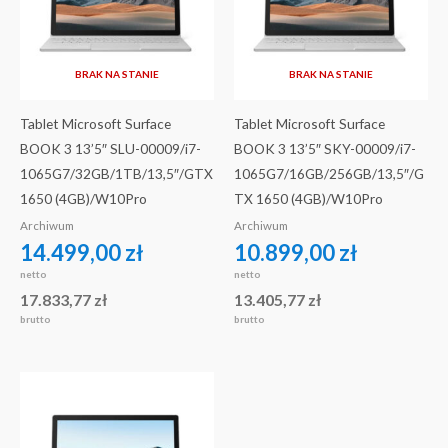
BRAK NA STANIE
BRAK NA STANIE
Tablet Microsoft Surface
Tablet Microsoft Surface
BOOK 3 13’5″ SLU-00009/i7-
BOOK 3 13’5″ SKY-00009/i7-
1065G7/32GB/1TB/13,5″/GTX
1065G7/16GB/256GB/13,5″/G
1650 (4GB)/W10Pro
TX 1650 (4GB)/W10Pro
Archiwum
Archiwum
14.499,00
zł
10.899,00
zł
netto
netto
17.833,77
zł
13.405,77
zł
brutto
brutto