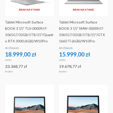
BRAK NA STANIE
BRAK NA STANIE
Tablet Microsoft Surface
Tablet Microsoft Surface
BOOK 3 15″ TLV-00009/i7-
BOOK 3 15″ SMW-00009/i7-
1065G7/32GB/1TB/15″/Quadr
1065G7/32GB/1TB/15″/GTX
o RTX 3000 (6GB)/W10Pro
1660 Ti (6GB)/W10Pro
Archiwum
Archiwum
18.999,00
zł
15.999,00
zł
netto
netto
23.368,77
zł
19.678,77
zł
brutto
brutto