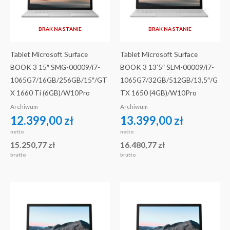
BRAK NA STANIE
BRAK NA STANIE
Tablet Microsoft Surface
Tablet Microsoft Surface
BOOK 3 15″ SMG-00009/i7-
BOOK 3 13’5″ SLM-00009/i7-
1065G7/16GB/256GB/15″/GT
1065G7/32GB/512GB/13,5″/G
X 1660 Ti (6GB)/W10Pro
TX 1650 (4GB)/W10Pro
Archiwum
Archiwum
12.399,00
zł
13.399,00
zł
netto
netto
15.250,77
zł
16.480,77
zł
brutto
brutto