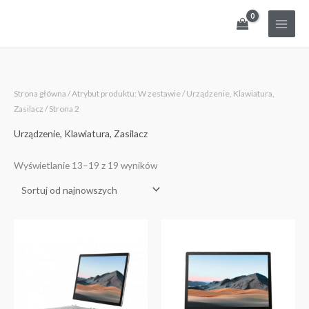
Przejdź
do
treści
Posortowane
Strona główna
/ Atrybut produktu: W zestawie /
Urządzenie, Klawiatura,
według
najnowszych
Zasilacz
/ Strona 2
Urządzenie, Klawiatura, Zasilacz
Wyświetlanie 13–19 z 19 wyników