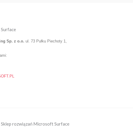
 Surface
ing Sp. z o.o.
ul. 73 Pułku Piechoty 1,
nami:
OFT.PL
Sklep rozwiązań Microsoft Surface