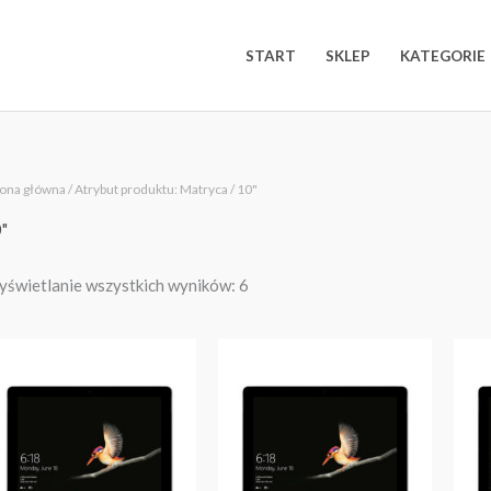
START
SKLEP
KATEGORIE
Posortowane
rona główna
/ Atrybut produktu: Matryca / 10"
według
najnowszych
"
świetlanie wszystkich wyników: 6