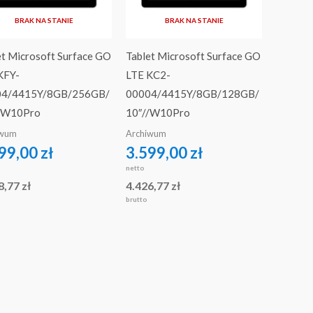
BRAK NA STANIE
BRAK NA STANIE
et Microsoft Surface GO
Tablet Microsoft Surface GO
KFY-
LTE KC2-
04/4415Y/8GB/256GB/
00004/4415Y/8GB/128GB/
/W10Pro
10″//W10Pro
iwum
Archiwum
99,00
zł
3.599,00
zł
netto
8,77
zł
4.426,77
zł
brutto