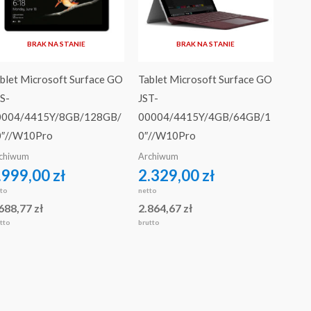
BRAK NA STANIE
BRAK NA STANIE
blet Microsoft Surface GO
Tablet Microsoft Surface GO
S-
JST-
0004/4415Y/8GB/128GB/
00004/4415Y/4GB/64GB/1
0″//W10Pro
0″//W10Pro
chiwum
Archiwum
.999,00
zł
2.329,00
zł
tto
netto
.688,77
zł
2.864,67
zł
tto
brutto