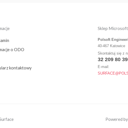
macje
Sklep Microsoft
Polsoft Engineer
lamin
40-467 Katowice
rmacje o ODO
Skontaktuj się z 
32 209 80 39
E-mail:
larz kontaktowy
SURFACE@POLS
Surface
Powered by 