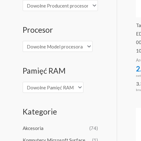
Ta
Procesor
E
0
1
Ar
2
Pamięć RAM
ne
3
bru
Kategorie
Akcesoria
(74)
Komputery Microsoft Surface
(1)