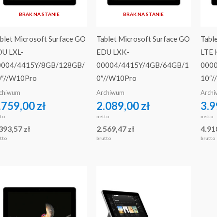
BRAK NA STANIE
BRAK NA STANIE
blet Microsoft Surface GO
Tablet Microsoft Surface GO
Tabl
DU LXL-
EDU LXK-
LTE 
0004/4415Y/8GB/128GB/
00004/4415Y/4GB/64GB/1
000
0″//W10Pro
0″//W10Pro
10″/
chiwum
Archiwum
Arch
.759,00
zł
2.089,00
zł
3.9
tto
netto
netto
.393,57
zł
2.569,47
zł
4.91
tto
brutto
brutto