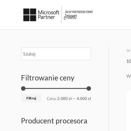
Przejdź
do
treści
St
C
C
e
e
10
n
n
Filtrowanie ceny
Wy
a
a
m
m
i
a
Filtruj
Cena:
2.080 zł
—
4.000 zł
n
k
.
s
Producent procesora
.