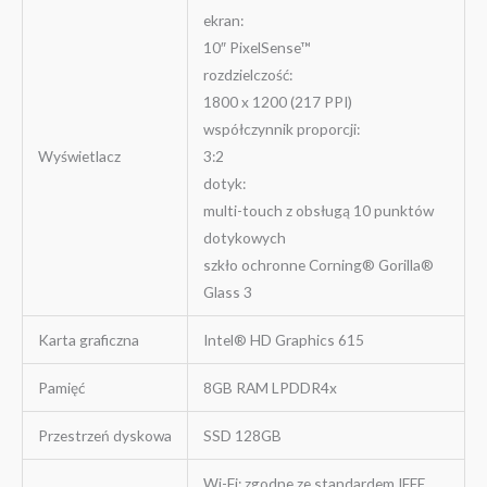
ekran:
10″ PixelSense™
rozdzielczość:
1800 x 1200 (217 PPI)
współczynnik proporcji:
Wyświetlacz
3:2
dotyk:
multi-touch z obsługą 10 punktów
dotykowych
szkło ochronne Corning® Gorilla®
Glass 3
Karta graficzna
Intel® HD Graphics 615
Pamięć
8GB RAM LPDDR4x
Przestrzeń dyskowa
SSD 128GB
Wi-Fi: zgodne ze standardem IEEE