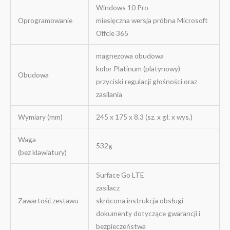
Windows 10 Pro
Oprogramowanie
miesięczna wersja próbna Microsoft
Offcie 365
magnezowa obudowa
kolor Platinum (platynowy)
Obudowa
przyciski regulacji głośności oraz
zasilania
Wymiary (mm)
245 x 175 x 8.3 (sz. x gł. x wys.)
Waga
532g
(bez klawiatury)
Surface Go LTE
zasilacz
Zawartość zestawu
skrócona instrukcja obsługi
dokumenty dotyczące gwarancji i
bezpieczeństwa