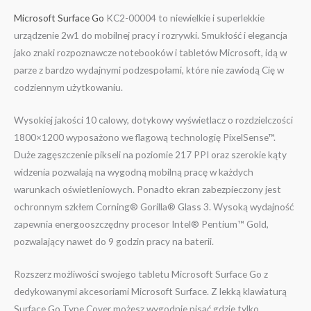
Microsoft Surface Go
KC2-00004 to niewielkie i superlekkie
urządzenie 2w1 do mobilnej pracy i rozrywki. Smukłość i elegancja
jako znaki rozpoznawcze notebooków i tabletów Microsoft, idą w
parze z bardzo wydajnymi podzespołami, które nie zawiodą Cię w
codziennym użytkowaniu.
Wysokiej jakości 10 calowy, dotykowy wyświetlacz o rozdzielczości
1800×1200 wyposażono we flagową technologię PixelSense™.
Duże zagęszczenie pikseli na poziomie 217 PPI oraz szerokie kąty
widzenia pozwalają na wygodną mobilną pracę w każdych
warunkach oświetleniowych. Ponadto ekran zabezpieczony jest
ochronnym szkłem Corning® Gorilla® Glass 3. Wysoką wydajność
zapewnia energooszczędny procesor Intel® Pentium™ Gold,
pozwalający nawet do 9 godzin pracy na baterii.
Rozszerz możliwości swojego tabletu Microsoft Surface Go z
dedykowanymi akcesoriami Microsoft Surface. Z lekką klawiaturą
Surface Go Type Cover możesz wygodnie pisać gdzie tylko