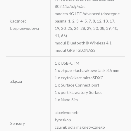
802.11a/b/g/n/ac
modem 4G LTE Advanced (dostępne
Łączność
pasma: 1, 2, 3, 4, 5, 7, 8, 12, 13, 17,
bezprzewodowa
19, 20, 25, 26, 28, 29, 30, 38, 39, 40,
41, 66)
moduł Bluetooth® Wireless 4.1
moduł GPS i GLONASS
1 x USB-CTM
1 x złącze słuchawkowe Jack 3.5 mm
1 x czytnik kart microSDXC
Złącza
1 x Surface Connect port
1 x port klawiatury Surface
1 x Nano Sim
akcelenometr
żyroskop
Sensory
czujnik pola magnetycznego