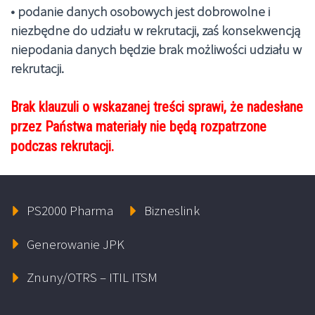
• podanie danych osobowych jest dobrowolne i
niezbędne do udziału w rekrutacji, zaś konsekwencją
niepodania danych będzie brak możliwości udziału w
rekrutacji.
Brak klauzuli o wskazanej treści sprawi, że nadesłane
przez Państwa materiały nie będą rozpatrzone
podczas rekrutacji.
PS2000 Pharma
Bizneslink
Generowanie JPK
Znuny/OTRS – ITIL ITSM