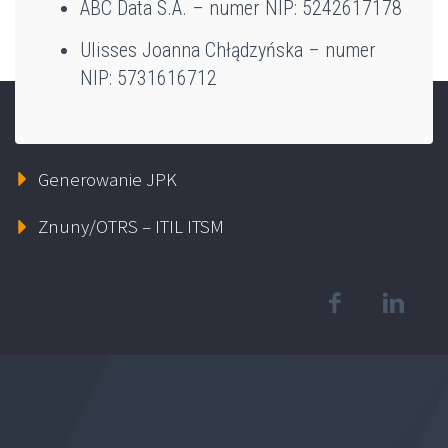
ABC Data S.A. – numer NIP: 5242617178
Ulisses Joanna Chłądzyńska – numer
NIP: 5731616712
PS2000 Pharma
Bizneslink
Generowanie JPK
Znuny/OTRS – ITIL ITSM