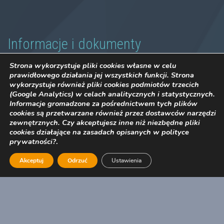
Informacje i dokumenty
Strona wykorzystuje pliki cookies własne w celu
Regulamin sprzedaży
prawidłowego działania jej wszystkich funkcji. Strona
wykorzystuje również pliki cookies podmiotów trzecich
(Google Analytics) w celach analitycznych i statystycznych.
Polityka prywatności
Informacje gromadzone za pośrednictwem tych plików
cookies są przetwarzane również przez dostawców narzędzi
Formularz GPSR Polsoft
zewnętrznych. Czy akceptujesz inne niż niezbędne pliki
cookies działające na zasadach opisanych w polityce
Formularz odstąpienia od umowy Polsoft
prywatności?
.
Akceptuj
Odrzuć
Ustawienia
Formularz reklamacyjny Polsoft
2017 © Polsoft Engineering Sp. z o.o.