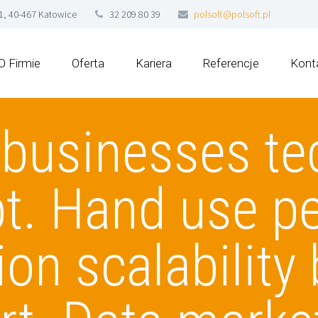
 1, 40-467 Katowice
32 209 80 39
polsoft@polsoft.pl
O Firmie
Oferta
Kariera
Referencje
Kont
 businesses te
t. Hand use p
on scalability