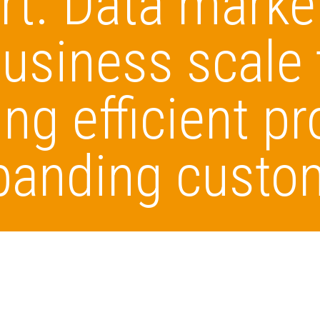
rt. Data marke
business scale 
ng efficient p
panding custo