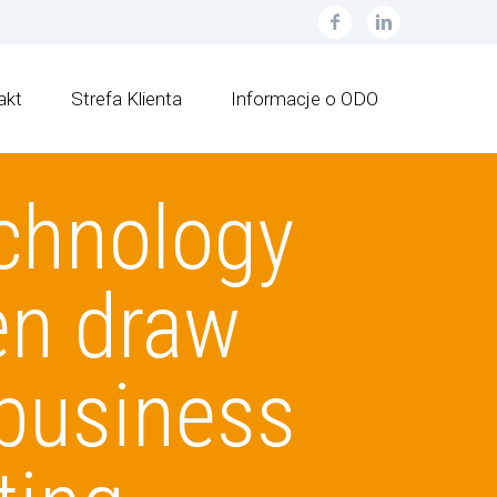
akt
Strefa Klienta
Informacje o ODO
chnology
en draw
 business