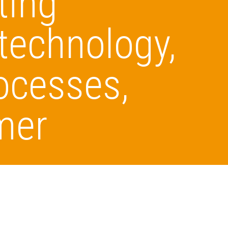
ting
technology,
rocesses,
mer