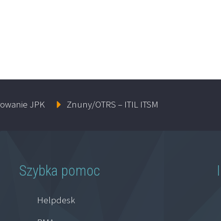
owanie JPK
Znuny/OTRS – ITIL ITSM
Szybka pomoc
Helpdesk