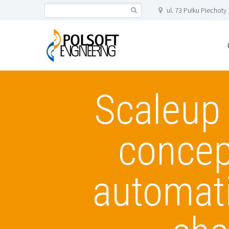
ul. 73 Pułku Piechoty
Scaleup
concep
automati