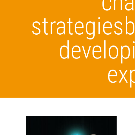
cha
strategies
developi
ex